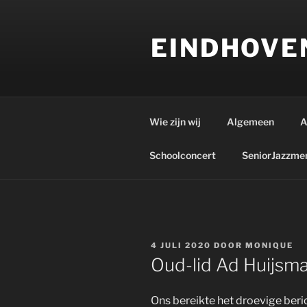
Ga
naar
EINDHOVE
de
inhoud
Wie zijn wij
Algemeen
A
Schoolconcert
SeniorJazzme
GEPLAATST
4 JULI 2020
DOOR
MONIQUE
OP
Oud-lid Ad Huijsma
Ons bereikte het droevige beric