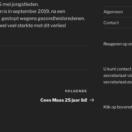
6 mei jongstleden.
n is in september 2019, na een
Algemeen
r, gestopt wegens gezondheidsredenen.
Contact
l veel sterkte met dit verlies!
Reageren op on
U kunt contact
secretariaat vi
secretariaat.
VOLGENDE
Volgend
bericht
Cees Maas 25 jaar lid!
Klik op bovens