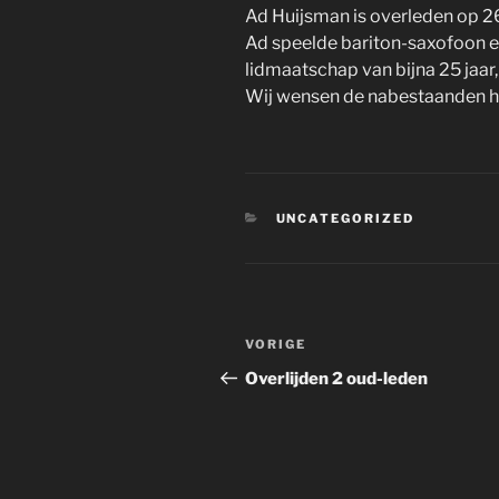
Ad Huijsman is overleden op 2
Ad speelde bariton-saxofoon e
lidmaatschap van bijna 25 jaa
Wij wensen de nabestaanden hee
CATEGORIEËN
UNCATEGORIZED
Bericht
Vorig
VORIGE
navigatie
bericht
Overlijden 2 oud-leden