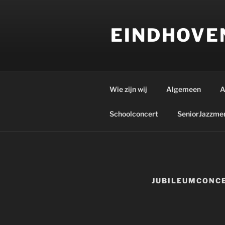
Ga
naar
EINDHOVE
de
inhoud
Wie zijn wij
Algemeen
A
Schoolconcert
SeniorJazzme
JUBILEUMCONCE