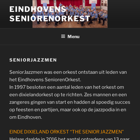
Ga
EINDHOVENS
naar
SENIORENORKEST
de
inhoud
Menu
SENIORJAZZMEN
SeniorJazzmen was een orkest ontstaan uit leden van
het Eindhovens SeniorenOrkest.
In 1997 besloten een aantal leden van het orkest om
een dixielandorkest op te richten. Zes mannen en een
zangeres gingen van start en hadden al spoedig succes
op feesten en partijen, maar ook op de jazzpodia in en
om Eindhoven.
EINDE DIXIELAND ORKEST “THE SENIOR JAZZMEN”
Helaas daalde in 2016 het aantal optredens van 13 naar