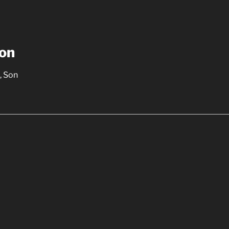
Son
, Son