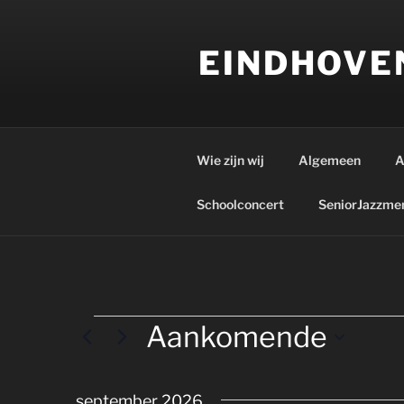
Ga
naar
EINDHOVE
de
inhoud
Wie zijn wij
Algemeen
A
Schoolconcert
SeniorJazzme
Evenementen
Aankomende
S
e
september 2026