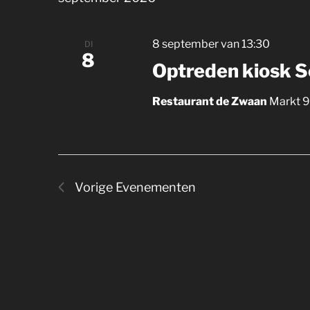
l
e
c
8 september van 13:30
DI
t
8
Optreden kiosk 
e
e
Restaurant de Zwaan
Markt 9
r
e
e
n
d
Vorige
Evenementen
a
t
u
m
.