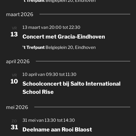
't Trefpunt
Belgieplein 20, Eindhoven
e
t
e
n
w
r
maart 2026
e
e
n
e
e
13 maart van 20:00
tot
22:30
a
VR
13
n
r
Concert met Gracia-Eindhoven
v
d
g
i
't Trefpunt
Belgieplein 20, Eindhoven
a
a
g
t
v
april 2026
a
u
e
m
t
n
10 april van 09:30
tot
11:30
VR
.
i
n
10
Schoolconcert bij Salto International
a
e
School Rise
v
i
mei 2026
g
a
31 mei van 13:30
tot
14:30
ZO
t
31
Deelname aan Rooi Blaost
i