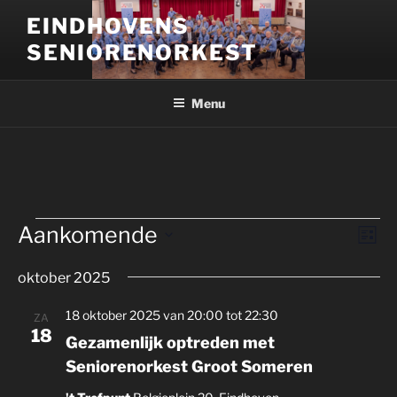
Ga
EINDHOVENS
naar
SENIORENORKEST
de
inhoud
Menu
Evenementen
Aankomende
W
E
L
v
e
i
S
j
e
oktober 2025
e
e
s
n
l
r
t
18 oktober 2025 van 20:00
tot
22:30
ZA
e
e
g
18
Gezamenlijk optreden met
m
c
a
e
Seniorenorkest Groot Someren
t
v
n
e