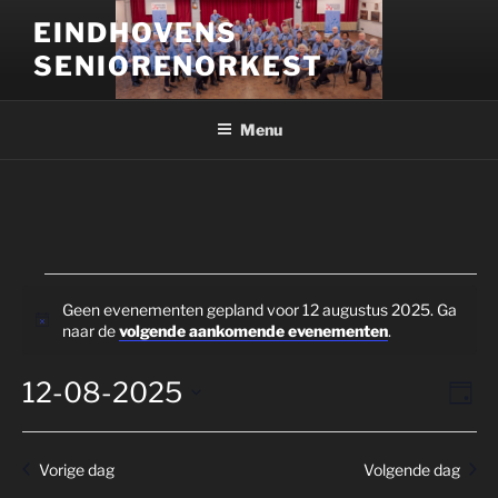
Ga
EINDHOVENS
naar
SENIORENORKEST
de
inhoud
Menu
Evenementen
Geen evenementen gepland voor 12 augustus 2025. Ga
in
B
naar de
volgende aankomende evenementen
.
e
12
r
12-08-2025
W
E
i
augustus
D
c
v
e
a
S
2025
h
g
e
e
e
t
Vorige dag
Volgende dag
n
l
r